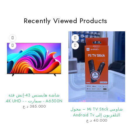
Recently Viewed Products
شاشة هايسنس 43-إنش فئة
A6500N - سمارت - 4K UHD -
385.000
د.ع
LED - 60 هرتز - جوجل تي ف
شاومي Mi TV Stick – محول
التلفزيون إلى Android Tv
40.000
د.ع