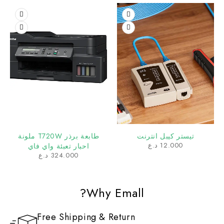
تيستر كيبل انترنت
طابعة برذر T720W ملونة
12.000
د.ع
احبار تعبئة واي فاي
324.000
د.ع
Why Emall?
Free Shipping & Return