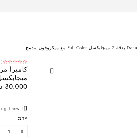
( 0 )
من 5
تم التقييم
ميجابكسل Full Color مع ميكروفون 
30.000
د.
1 person is viewing this right now
QTY