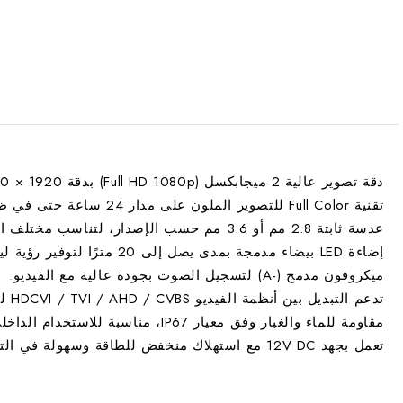
دقة تصوير عالية
2 ميجابكسل (Full HD 1080p)
بدقة
1920 × 1080
تقنية
Full Color
للتصوير الملون على مدار
24 ساعة
حتى في ظرو
عدسة ثابتة
2.8 مم أو 3.6 مم
حسب الإصدار، لتناسب مختلف احتي
إضاءة
LED بيضاء
مدمجة بمدى يصل إلى
20 مترًا
لتوفير رؤية ليل
ميكروفون مدمج (-A)
لتسجيل الصوت بجودة عالية مع الفيديو.
تدعم التبديل بين أنظمة الفيديو
HDCVI / TVI / AHD / CVBS
لضم
مقاومة للماء والغبار وفق معيار
IP67
، مناسبة للاستخدام الداخل
تعمل بجهد
12V DC
مع استهلاك منخفض للطاقة وسهولة في التر