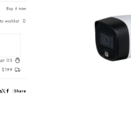
Buy it now
to wishlist
Apr 03
er $199
Share: