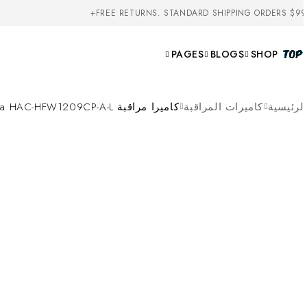
FREE RETURNS. STANDARD SHIPPING ORDERS $99
PAGES
BLOGS
SHOP
لرئيسية
كاميرات المراقبة
كاميرا مراقبة Dahua HAC-HFW1209CP-A-L بدقة 2 ميجابكسل Full Color مع ميكروفون مدمج