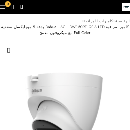
0
الرئيسية
كاميرات المراقبة
كاميرا مراقبة Dahua HAC-HDW1509TLQP-A-LED بدقة 5 ميجابكسل سقفية
Full Color مع ميكروفون مدمج