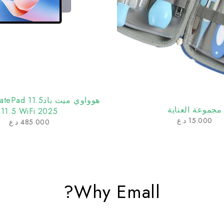
هوواوي ميت باد
جموعة العناية
11.5 WiFi 2025
15.000
د.ع
485.000
د.ع
Why Emall?