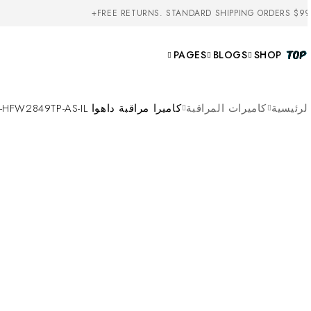
FREE RETURNS. STANDARD SHIPPING ORDERS $99
PAGES
BLOGS
SHOP
لرئيسية
كاميرات المراقبة
كاميرا مراقبة داهوا DH-HAC-HFW2849TP-AS-IL بدقة 8MP (4K) مع Smart Dual Light ومايك مدمج