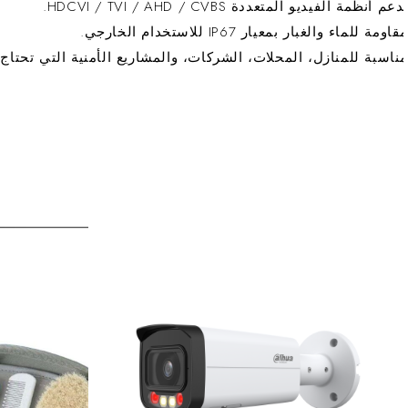
عم أنظمة الفيديو المتعددة HDCVI / TVI / AHD / CVBS.
اومة للماء والغبار بمعيار IP67 للاستخدام الخارجي.
ناسبة للمنازل، المحلات، الشركات، والمشاريع الأمنية التي تحتاج د