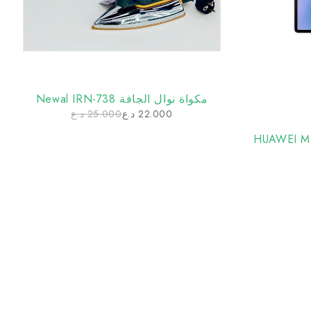
مكواة نوال الجافة Newal IRN-738
22.000
د.ع
25.000
د.ع
11.5 HUAWEI MatePad