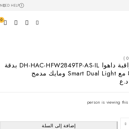
NEED HELP
0
كاميرا مراقبة داهوا DH-HAC-HFW2849TP-AS-IL بدقة
.ع
إضافة إلى السلة