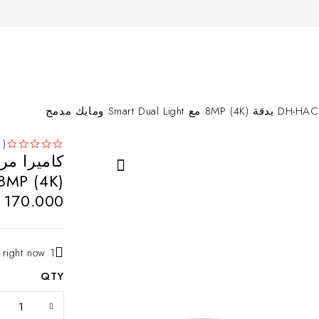
( 0 )
من 5
تم التقييم
8MP (4K) مع Smart Dual Light ومايك مدمج
170.000
د
1 person is viewing this right now
QTY