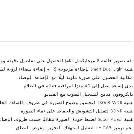
 تصوير فائقة 8 ميجابكسل (4K) للحصول على تفاصيل دقيقة وواضحة.
Smart Dual L بإضاءة مزدوجة (IR + إضاءة بيضاء) لرؤية ليلية ذكية.
مكانية الحصول على صورة ملونة ليلًا مع الإضاءة البيضاء.
ى إضاءة يصل إلى 40 مترًا لمراقبة فعالة في الظلام.
ايكروفون مدمج لتسجيل الصوت مع الفيديو.
130dB  لتحسين وضوح الصورة في ظروف الإضاءة الخلفية القوية.
3DN لتقليل التشويش والحفاظ على نقاء الصورة.
Super Ada لضبط جودة الصورة تلقائيًا حسب ظروف الإضاءة.
ترميز H.265+ لتقليل استهلاك التخزين وعرض النطاق.