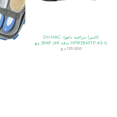
كاميرا مراقبة داهوا DH-HAC-
HFW2849TP-AS-IL بدقة 8MP (4K) مع
Smart Dual Light ومايك مدمج
170.000
د.ع
م