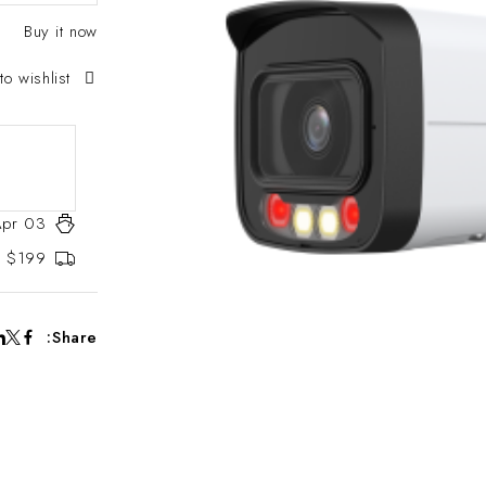
Buy it now
to wishlist
Apr 03
er $199
Share: