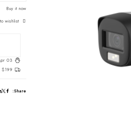
Buy it now
to wishlist
Apr 03
er $199
Share: