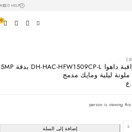
NEED HELP
0
كاميرا مراقبة داهوا DH-HAC-HFW1509CP-L بدقة 5MP
لونة ليلية ومايك مدمج
ع
إضافة إلى السلة