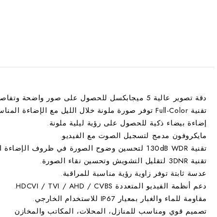
دقة تصوير عالية
5 ميجابكسل
للحصول على صور واضحة وتفاصيل
تقنية
Full-Color
توفر صورة ملونة خلال الليل مع الإضاءة المناسب
إضاءة بيضاء ذكية
للحصول على رؤية ليلية ملونة.
مايكروفون مدمج
لتسجيل الصوت مع الفيديو.
تقنية
130dB WDR
لتحسين وضوح الصورة في ظروف الإضاءة القو
تقنية
3DNR
لتقليل التشويش وتحسين نقاء الصورة.
عدسة ثابتة توفر زاوية رؤية مناسبة للمراقبة.
دعم أنظمة الفيديو المتعددة
HDCVI / TVI / AHD / CVBS
.
مقاومة للماء والغبار بمعيار
IP67
للاستخدام الخارجي.
تصميم قوي ومناسب للمنازل، المحلات، المكاتب والمخازن