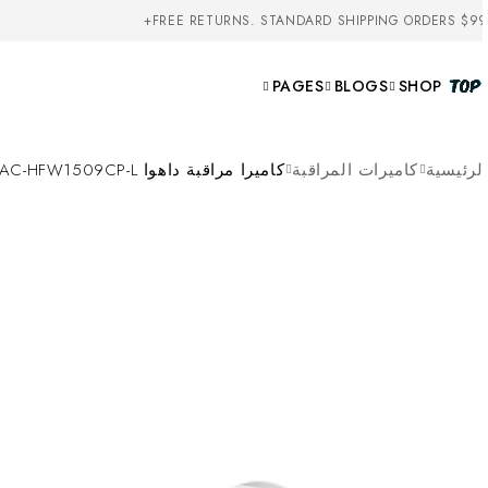
FREE RETURNS. STANDARD SHIPPING ORDERS $99
PAGES
BLOGS
SHOP
لرئيسية
كاميرات المراقبة
كاميرا مراقبة داهوا DH-HAC-HFW1509CP-L بدقة 5MP مع إضاءة ملونة ليلية ومايك مدمج