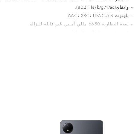
ايفاي(802.11a/b/g/n/ac).
لوتوث 5.3,AAC، SBC، LDAC.
عة البطارية 6650 مللي أمبير, غير قابلة للإزالة.
 قدرة شحن تصل الى 18 واط.
منفذ USB Type-C.
 يحتوي على مكبرات صوت مزدوجة، تدعم Dolby Atmos.
 يحتوي على مدخل سماعة 3.5 مم.
لابعاد 211.58 × 125.48 × 8.8 مم.
الوزن 373 غرام.