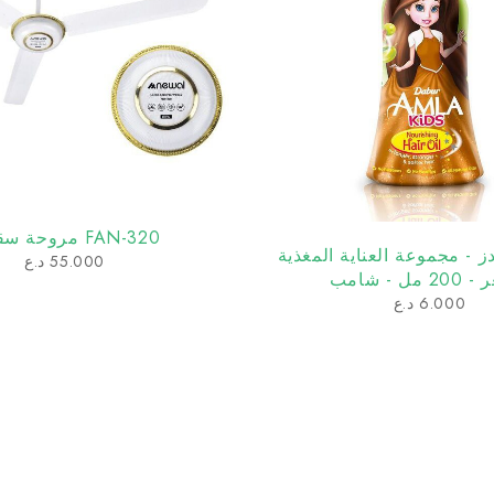
FAN-320 مروحة سقفية
دز - مجموعة العناية المغذية
55.000
د.ع
ل - شامب
6.000
د.ع