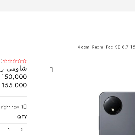
( 0 )
من 5
تم التقييم
7 150,000
155.000
د
1 person is viewing this right now
QTY