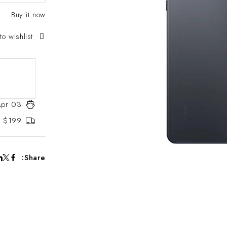
Buy it now
to wishlist
Apr 03
er $199
Share: