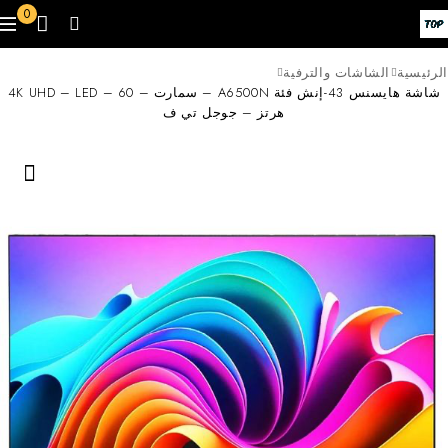
0
الرئيسية
الشاشات والترفية
شاشة هايسنس 43-إنش فئة A6500N – سمارت – 4K UHD – LED – 60
هرتز – جوجل تي ف