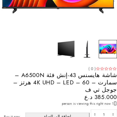
( 0 )
شاشة هايسنس 43-إنش فئة A6500N –
من 5
تم التقييم
سمارت – 4K UHD – LED – 60 هرتز –
جوجل تي ف
385.000
د.ع
1 person is viewing this right now
إضافة إلى السلة
Buy it now