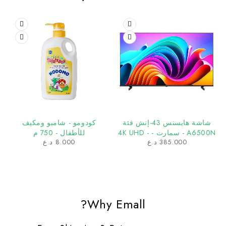
شاشة هايسنس 43-إنش فئة
كودومو - شامبو ومكيف
A6500N - سمارت - 4K UHD -
للأطفال - 750 م
385.000
د.ع
8.000
د.ع
LED - 60 هرتز - جوجل تي ف
Why Emall?